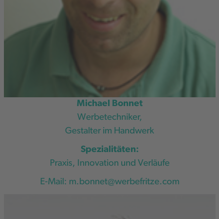
Michael Bonnet
Werbetechniker,
Gestalter im Handwerk
Spezialitäten:
Praxis, Innovation und Verläufe
E-Mail:
m.bonnet@werbefritze.com