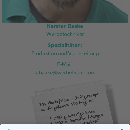
Karsten Baake
Werbetechniker
Spezialitäten:
Produktion und Vorbereitung
E-Mail:
k.baake@werbefritze.com